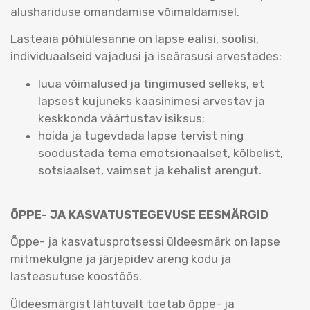
alushariduse omandamise võimaldamisel.
Lasteaia põhiülesanne on lapse ealisi, soolisi,
individuaalseid vajadusi ja iseärasusi arvestades:
luua võimalused ja tingimused selleks, et
lapsest kujuneks kaasinimesi arvestav ja
keskkonda väärtustav isiksus;
hoida ja tugevdada lapse tervist ning
soodustada tema emotsionaalset, kõlbelist,
sotsiaalset, vaimset ja kehalist arengut.
ÕPPE- JA KASVATUSTEGEVUSE EESMÄRGID
Õppe- ja kasvatusprotsessi üldeesmärk on lapse
mitmekülgne ja järjepidev areng kodu ja
lasteasutuse koostöös.
Üldeesmärgist lähtuvalt toetab õppe- ja