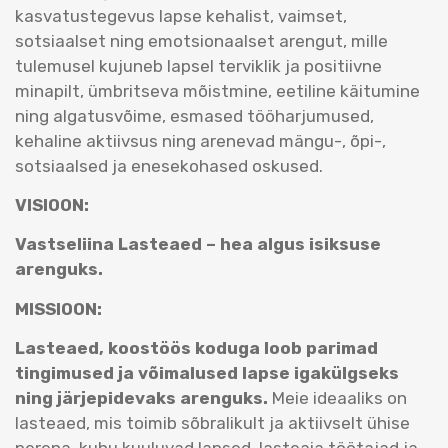
kasvatustegevus lapse kehalist, vaimset,
sotsiaalset ning emotsionaalset arengut, mille
tulemusel kujuneb lapsel terviklik ja positiivne
minapilt, ümbritseva mõistmine, eetiline käitumine
ning algatusvõime, esmased tööharjumused,
kehaline aktiivsus ning arenevad mängu-, õpi-,
sotsiaalsed ja enesekohased oskused.
VISIOON:
Vastseliina Lasteaed – hea algus isiksuse
arenguks.
MISSIOON:
Lasteaed, koostöös koduga loob parimad
tingimused ja võimalused lapse igakülgseks
ning järjepidevaks arenguks.
Meie ideaaliks on
lasteaed, mis toimib sõbralikult ja aktiivselt ühise