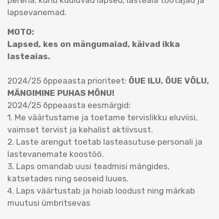
perena, kuhu kuuluvad lapsed, lasteaia töötajad ja
lapsevanemad.
MOTO:
Lapsed, kes on mängumaiad, käivad ikka
lasteaias.
2024/25 õppeaasta prioriteet:
ÕUE ILU, ÕUE VÕLU,
MÄNGIMINE PUHAS MÕNU!
2024/25 õppeaasta eesmärgid:
1. Me väärtustame ja toetame tervislikku eluviisi,
vaimset tervist ja kehalist aktiivsust.
2. Laste arengut toetab lasteasutuse personali ja
lastevanemate koostöö.
3. Laps omandab uusi teadmisi mängides,
katsetades ning seoseid luues.
4. Laps väärtustab ja hoiab loodust ning märkab
muutusi ümbritsevas