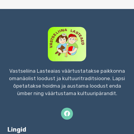
Vastseliina Lasteaias väärtustatakse paikkonna
omanäolist loodust ja kultuuritraditsioone. Lapsi
õpetatakse hoidma ja austama loodust enda
ümber ning väärtustama kultuuripärandit.
Lingid