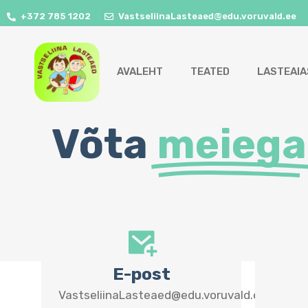
+372 785 1202
VastseliinaLasteaed@edu.voruvald.ee
AVALEHT
TEATED
LASTEAIA
Võta
meiega
E-post
VastseliinaLasteaed@edu.voruvald.ee