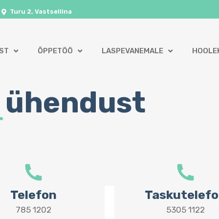
Turu 2, Vastseliina
ST
ÕPPETÖÖ
LASPEVANEMALE
HOOLE
ühendust
Telefon
Taskutelef
785 1202
5305 1122