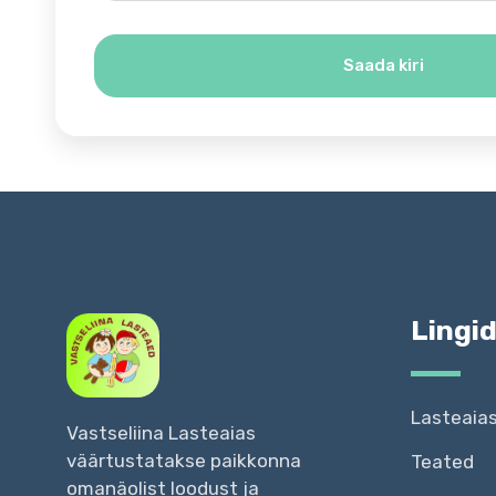
Saada kiri
Lingi
Lasteaia
Vastseliina Lasteaias
väärtustatakse paikkonna
Teated
omanäolist loodust ja