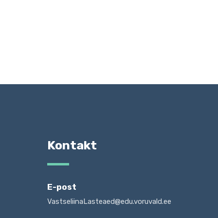
Kontakt
E-post
VastseliinaLasteaed@edu.voruvald.ee