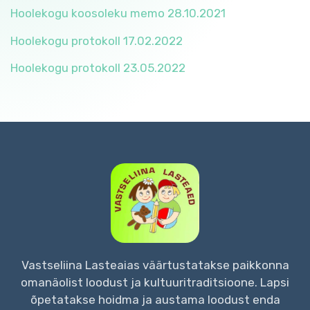
Hoolekogu koosoleku memo 28.10.2021
Hoolekogu protokoll 17.02.2022
Hoolekogu protokoll 23.05.2022
Vastseliina Lasteaias väärtustatakse paikkonna
omanäolist loodust ja kultuuritraditsioone. Lapsi
õpetatakse hoidma ja austama loodust enda