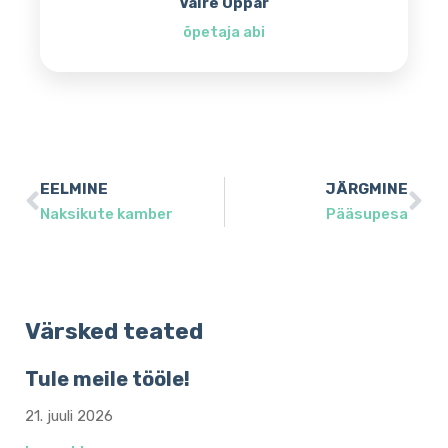
Vaire Oppar
õpetaja abi
EELMINE
JÄRGMINE
Naksikute kamber
Pääsupesa
Värsked teated
Tule meile tööle!
21. juuli 2026