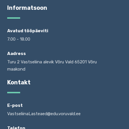
Informatsoon
Avatud tööpäeviti
7.00 - 18.00
Aadress
Turu 2 Vastseliina alevik Võru Vald 65201 Võru
maakond
Kontakt
E-post
VastseliinaLasteaed@edu.voruvald.ee
Telefon