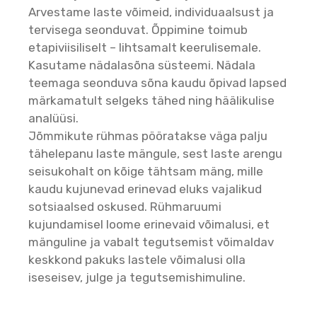
Arvestame laste võimeid, individuaalsust ja
tervisega seonduvat. Õppimine toimub
etapiviisiliselt – lihtsamalt keerulisemale.
Kasutame nädalasõna süsteemi. Nädala
teemaga seonduva sõna kaudu õpivad lapsed
märkamatult selgeks tähed ning häälikulise
analüüsi.
Jõmmikute rühmas pööratakse väga palju
tähelepanu laste mängule, sest laste arengu
seisukohalt on kõige tähtsam mäng, mille
kaudu kujunevad erinevad eluks vajalikud
sotsiaalsed oskused. Rühmaruumi
kujundamisel loome erinevaid võimalusi, et
mänguline ja vabalt tegutsemist võimaldav
keskkond pakuks lastele võimalusi olla
iseseisev, julge ja tegutsemishimuline.