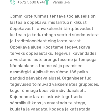
+372 5300 8741
Vanus 3-6
Jõmmikute rühmas tehtava töö aluseks on
lasteaia õppekava, mis lähtub riiklikust
õppekavast, rahvakalendri tähtpäevadest,
lasteaia ja kodukohaga seotud sündmustest
ja traditsioonidest ning laste huvist.
Õppekava alusel koostame tegevuskava
terveks õppeaastaks. Tegevusi kavandades
arvestame laste arengutaseme ja tempoga.
Nädalaplaanis toome välja peamised
eesmärgid. Ajaliselt on rühma töö paika
pandud päevakava alusel. Organiseeritud
tegevused toimuvad väiksemates gruppides,
kogu rühmaga koos või individuaalselt.
Kujundame lastes oskusi: tegutseda
sõbralikult koos ja arvestada teistega,
kuulata ja vaadata, kogeda ja katsetada.